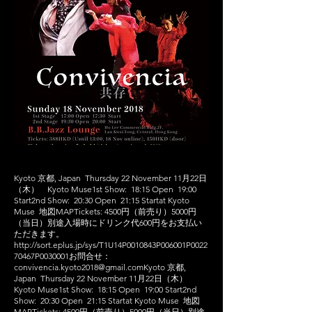
Kyoto 京都, Japan Thursday 22 November 11月22日
（木） Kyoto Muse1st Show: 18:15 Open 19:00
Start2nd Show: 20:30 Open 21:15 Startat Kyoto
Muse 地図MAPTickets: 4500円（前売り）5000円
（当日）​別途入場時にドリンク代600円をお支払い
ただきます。
http://sort.eplus.jp/sys/T1U14P0010843P006001P0022
70467P0030001
​お問合せ：
convivencia.kyoto2018@gmail.comKyoto
京都,
Japan Thursday 22 November 11月22日（木）
Kyoto Muse1st Show: 18:15 Open 19:00 Start2nd
Show: 20:30 Open 21:15 Startat Kyoto Muse
地図
MAP
Tickets: 4500円（前売り）5000円（当日）​別途