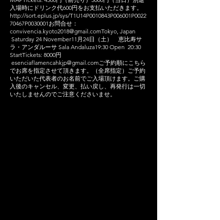
入場時にドリンク代600円をお支払いただきます。
http://sort.eplus.jp/sys/T1U14P0010843P006001P0022
70467P0030001
​お問合せ：
convivencia.kyoto2018@gmail.com
Tokyo, Japan
Saturday 24 November11月24日（土） 恵比寿サ
ラ・アンダルーサ Sala Andaluza19:30 Open 20:30
StartTickets: 8000円
esenciaflamencahkjp@gmail.comご予約順にこちら
でお席を指定させて頂きます。（全席指定）ご予約
いただいた代表者のお名前でご入場頂けます。​ご購
入後のキャンセル、変更、払い戻し、再発行は一切
いたしませんのでご注意くださいませ。